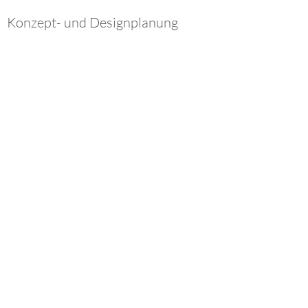
Konzept- und Designplanung
Wir wollen, dass Ihre Veranstaltung für jeden
Beteiligten die bestmögliche Erfahrung bietet.
Wir kümmern uns um all die kleinen,
technischen Details, damit Sie in Ruhe die Zeit
mit Ihren Gästen verbringen können.