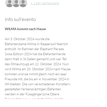
+ 1 altri partecipanti
Info sull'evento
WILMA kommt nach Hause
Am 3. Oktober 2024 wurde die 
Elefantendame Wilma in Rapperswil feierlich 
enthüllt. Im Rahmen der Elephant Parade 
Swiss Edition 2024 hat die Elefantenherde 
dann Halt in St.Gallen gemacht und war Teil 
des Olmaumzugs am 12. Oktober 2024. Nun 
wird Wilma am 28. Oktober 2024 nach Hause 
kommen und sie nimmt gleich noch ein paar 
Freunde mit, die bis am 4. November 2024 in 
Wil bleiben. Die von verschiedenen Künstlern 
gestalteten farbenprächtigen Elefanten 
werden in der Fussgängerzone Obere 
Bahnhofstrasse ausgestellt. Wilma bleibt 
danach vorerst in Wil und kann im Info-