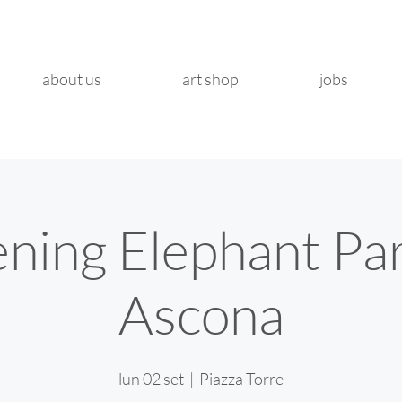
about us
art shop
jobs
ning Elephant Pa
Ascona
lun 02 set
  |  
Piazza Torre