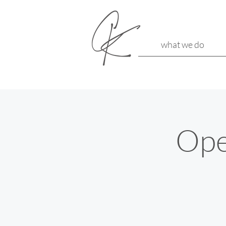
what we do
Ope